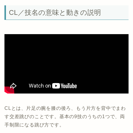
CL／技名の意味と動きの説明
CLとは、片足の腕を膝の後ろ、もう片方を背中でまわ
す交差跳びのことです。基本の9技のうちの1つで、両
手制限になる跳び方です。